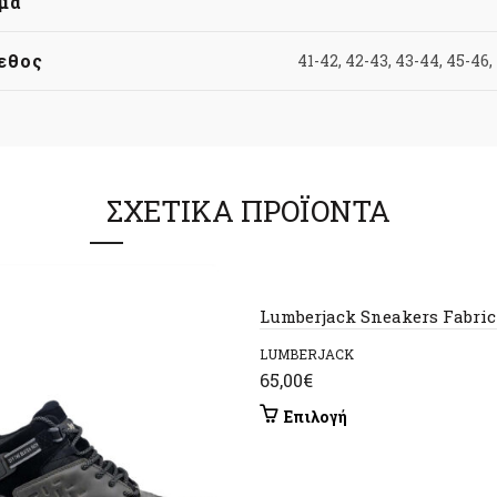
μα
εθος
41-42, 42-43, 43-44, 45-46,
ΣΧΕΤΙΚΆ ΠΡΟΪΌΝΤΑ
Lumberjack Sneakers Fabri
LUMBERJACK
65,00
€
Αυτό
Επιλογή
το
προϊόν
έχει