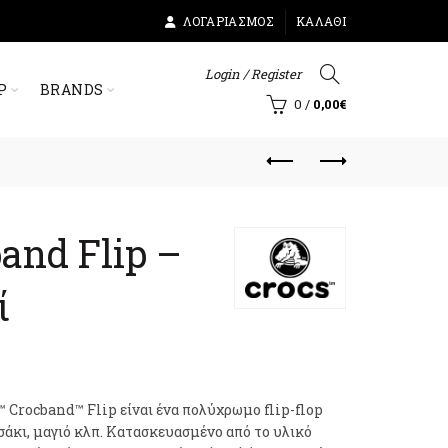
ΛΟΓΑΡΙΑΣΜΌΣ
ΚΑΛΆΘΙ
Login / Register
Ρ
BRANDS
0
/
0,00
€
and Flip –
ί
™ Crocband™ Flip είναι ένα πολύχρωμο flip-flop
σάκι, μαγιό κλπ. Κατασκευασμένο από το υλικό