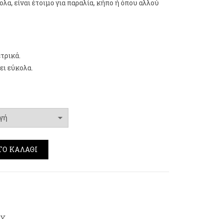
λα, είναι έτοιμο για παραλία, κήπο ή όπου αλλού
τρικά.
ει εύκολα.
eteor Χακί ποσότητα
ΤΟ ΚΑΛΆΘΙ
WY