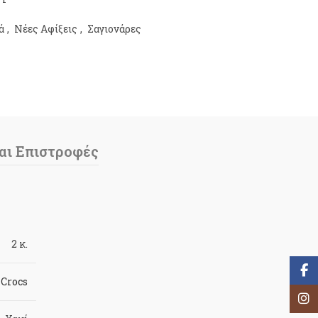
ά
,
Νέες Αφίξεις
,
Σαγιονάρες
αι Επιστροφές
2 κ.
Face
Crocs
Inst