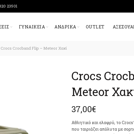
320 23501
ΞΕΙΣ
ΓΥΝΑΙΚΕΊΑ
ΑΝΔΡΙΚΆ
OUTLET
ΑΞΕΣΟΥΆ
Crocs Crocband Flip – Meteor Χακί
Crocs Crocb
Meteor Χακ
37,00
€
Αθλητικό και ελαφρύ, το Crocs
που ταιριάζει απόλυτα με σορτ