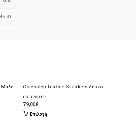
Χακί
 46-47
c Μπλε
Greenstep Leather Sneakers Λευκο
GREENSTEP
79,00
€
Αυτό
Επιλογή
το
προϊόν
έχει