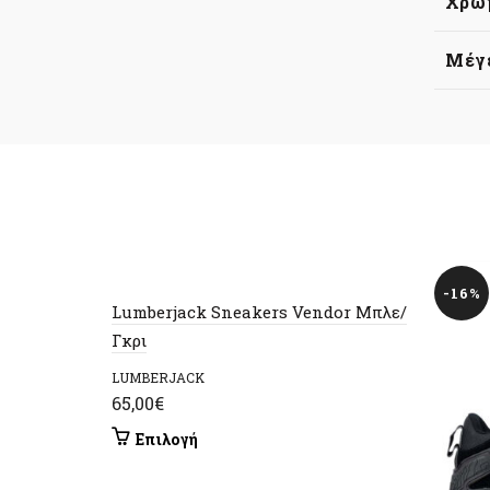
Χρώ
Μέγ
-16%
Lumberjack Sneakers Vendor Μπλε/
Γκρι
LUMBERJACK
65,00
€
Αυτό
Επιλογή
το
προϊόν