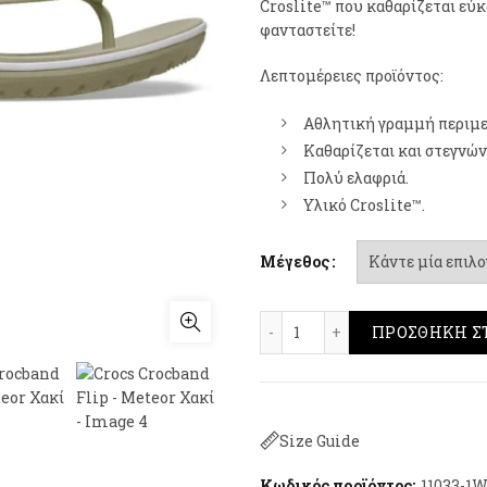
Croslite™ που καθαρίζεται εύκο
φανταστείτε!
Λεπτομέρειες προϊόντος:
Αθλητική γραμμή περιμε
Καθαρίζεται και στεγνών
Πολύ ελαφριά.
Υλικό Croslite™.
Μέγεθος
Crocs Crocband Flip - M
ΠΡΟΣΘΉΚΗ Σ
Size Guide
Κωδικός προϊόντος:
11033-1