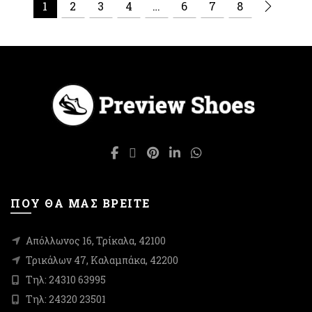
1
2
3
4
…
6
7
8
έχει
έχει
πολλαπλές
πολλαπλές
παραλλαγές.
παραλλαγές.
Οι
Οι
επιλογές
επιλογές
μπορούν
μπορούν
να
να
επιλεγούν
επιλεγούν
στη
στη
σελίδα
σελίδα
του
του
προϊόντος
προϊόντος
ΠΟΥ ΘΑ ΜΑΣ ΒΡΕΙΤΕ
Απόλλωνος 16, Τρίκαλα, 42100
Τρικάλων 47, Καλαμπάκα, 42200
Τηλ: 24310 63995
Τηλ: 24320 23501