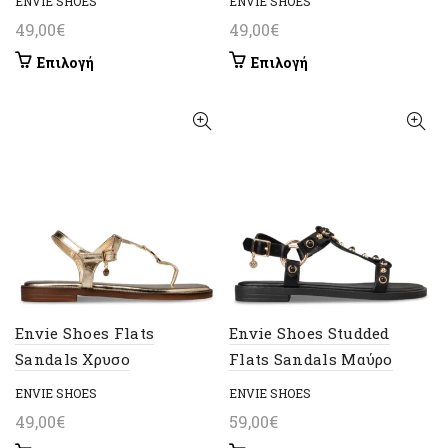
ENVIE SHOES
ENVIE SHOES
49,00
€
49,00
€
Αυτό
Αυτό
Επιλογή
Επιλογή
το
το
προϊόν
προϊόν
έχει
έχει
πολλαπλές
πολλαπλές
παραλλαγές.
παραλλαγές.
Οι
Οι
επιλογές
επιλογές
μπορούν
μπορούν
να
να
επιλεγούν
επιλεγούν
στη
στη
σελίδα
σελίδα
Envie Shoes Flats
Envie Shoes Studded
του
του
Sandals Χρυσο
Flats Sandals Μαύρο
προϊόντος
προϊόντος
ENVIE SHOES
ENVIE SHOES
49,00
€
59,00
€