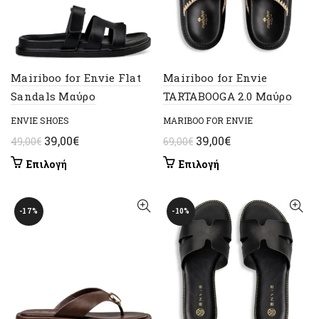
Mairiboo for Envie Flat
Mairiboo for Envie
Sandals Μαύρο
TARTABOOGA 2.0 Μαύρο
ENVIE SHOES
MARIBOO FOR ENVIE
Original
Η
Original
Η
39,00
€
39,00
€
49,00
€
69,00
€
price
τρέχουσα
price
τρέχουσα
Αυτό
Αυτό
Επιλογή
Επιλογή
was:
τιμή
was:
τιμή
το
το
49,00€.
είναι:
69,00€.
είναι:
προϊόν
προϊόν
έχει
39,00€.
έχει
39,00€.
-17%
-10%
πολλαπλές
πολλαπλές
παραλλαγές.
παραλλαγές.
Οι
Οι
επιλογές
επιλογές
μπορούν
μπορούν
να
να