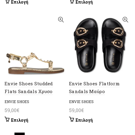
Αυτό
Αυτό
Επιλογή
Επιλογή
το
το
προϊόν
προϊόν
έχει
έχει
πολλαπλές
πολλαπλές
παραλλαγές.
παραλλαγές.
Οι
Οι
επιλογές
επιλογές
μπορούν
μπορούν
να
να
επιλεγούν
επιλεγούν
στη
στη
σελίδα
σελίδα
Envie Shoes Studded
Envie Shoes Flatform
του
του
Flats Sandals Χρυσο
Sandals Μαύρο
προϊόντος
προϊόντος
ENVIE SHOES
ENVIE SHOES
59,00
€
59,00
€
Αυτό
Αυτό
Επιλογή
Επιλογή
το
το
προϊόν
προϊόν