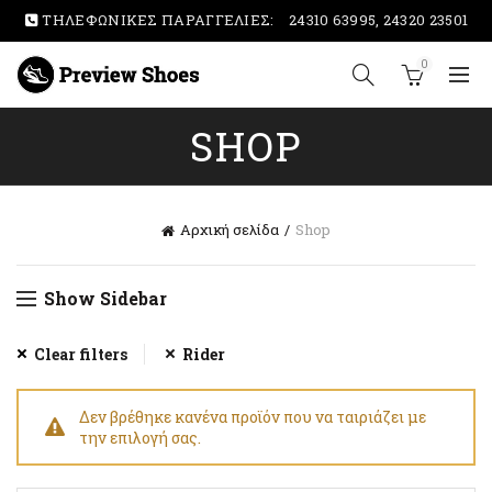
ΤΗΛΕΦΩΝΙΚΕΣ ΠΑΡΑΓΓΕΛΙΕΣ:
24310 63995, 24320 23501
0
SHOP
Αρχική σελίδα
Shop
Show Sidebar
Clear filters
Rider
Δεν βρέθηκε κανένα προϊόν που να ταιριάζει με
την επιλογή σας.