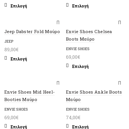
να
να
price
τρέχουσα
Αυτό
Αυτό
Επιλογή
Επιλογή
επιλεγούν
επιλεγούν
was:
τιμή
το
το
στη
στη
79,00€.
είναι:
προϊόν
προϊόν
σελίδα
σελίδα
έχει
59,00€.
έχει
του
του
πολλαπλές
πολλαπλές
Jeep Dabster Fold Μαύρο
Envie Shoes Chelsea
προϊόντος
προϊόντος
παραλλαγές.
παραλλαγές.
Boots Μαύρο
JEEP
Οι
Οι
89,00
€
ENVIE SHOES
επιλογές
επιλογές
μπορούν
μπορούν
69,00
€
Αυτό
Επιλογή
να
να
το
Αυτό
Επιλογή
επιλεγούν
επιλεγούν
προϊόν
το
στη
στη
έχει
προϊόν
σελίδα
σελίδα
πολλαπλές
έχει
του
του
παραλλαγές.
πολλαπλές
Envie Shoes Mid Heel-
Envie Shoes Ankle Boots
προϊόντος
προϊόντος
Οι
παραλλαγές.
Booties Μαύρο
Μαύρο
επιλογές
Οι
μπορούν
ENVIE SHOES
ENVIE SHOES
επιλογές
να
μπορούν
69,00
€
74,00
€
επιλεγούν
να
Αυτό
Αυτό
Επιλογή
Επιλογή
στη