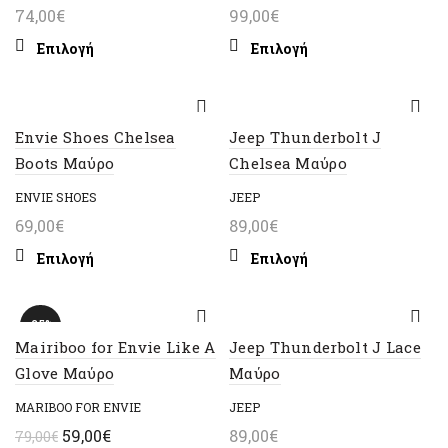
74,00
€
99,00
€
Αυτό
Αυτό
Επιλογή
Επιλογή
το
το
προϊόν
προϊόν
έχει
έχει
πολλαπλές
πολλαπλές
Envie Shoes Chelsea
Jeep Thunderbolt J
παραλλαγές.
παραλλαγές.
Boots Μαύρο
Chelsea Μαύρο
Οι
Οι
ENVIE SHOES
JEEP
επιλογές
επιλογές
μπορούν
μπορούν
69,00
€
89,00
€
να
να
Αυτό
Αυτό
Επιλογή
Επιλογή
επιλεγούν
επιλεγούν
το
το
στη
στη
προϊόν
προϊόν
σελίδα
σελίδα
έχει
έχει
-25%
του
του
πολλαπλές
πολλαπλές
Mairiboo for Envie Like A
Jeep Thunderbolt J Lace
προϊόντος
προϊόντος
παραλλαγές.
παραλλαγές.
Glove Μαύρο
Μαύρο
Οι
Οι
MARIBOO FOR ENVIE
JEEP
επιλογές
επιλογές
Original
μπορούν
Η
μπορούν
59,00
€
89,00
€
79,00
€