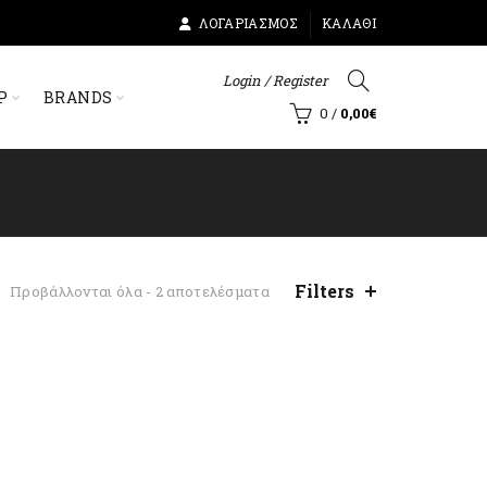
ΛΟΓΑΡΙΑΣΜΌΣ
ΚΑΛΆΘΙ
Login / Register
Ρ
BRANDS
0
/
0,00
€
Filters
Sorted
Προβάλλονται όλα - 2 αποτελέσματα
by
latest