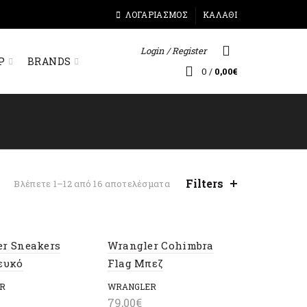
ΛΟΓΑΡΙΑΣΜΌΣ
ΚΑΛΆΘΙ
Login / Register
Ρ
BRANDS
0
/
0,00
€
Filters
Sorted
Βλέπετε 1–12 από 16 αποτελέσματα
by
latest
r Sneakers
Wrangler Cohimbra
ευκό
Flag Μπεζ
R
WRANGLER
79,00
€