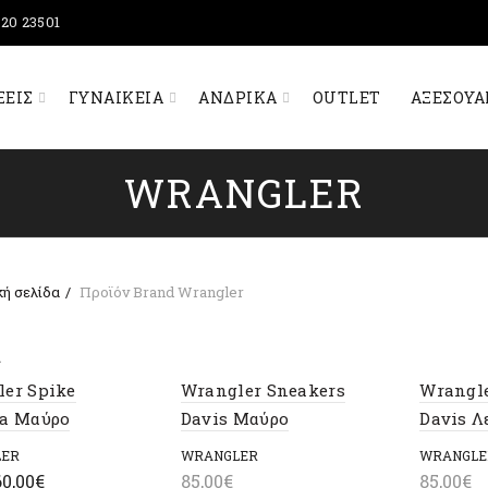
320 23501
ΞΕΙΣ
ΓΥΝΑΙΚΕΊΑ
ΑΝΔΡΙΚΆ
OUTLET
ΑΞΕΣΟΥΆ
WRANGLER
ή σελίδα
Προϊόν Brand
Wrangler
er Spike
Wrangler Sneakers
Wrangle
ea Μαύρο
Davis Μαύρο
Davis Λ
ER
WRANGLER
WRANGLE
riginal
Η
60,00
€
85,00
€
85,00
€