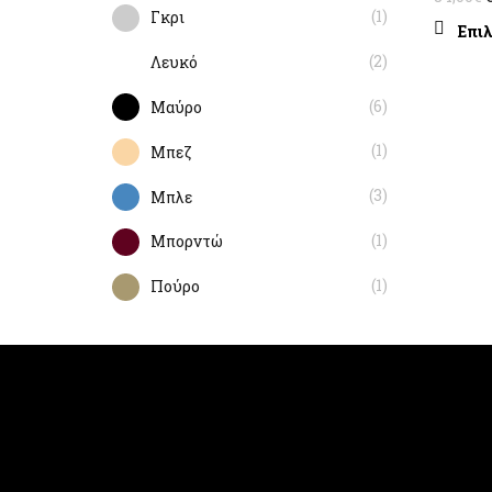
(1)
Γκρι
Επι
(2)
Λευκό
(6)
Μαύρο
(1)
Μπεζ
(3)
Μπλε
(1)
Μπορντώ
(1)
Πούρο