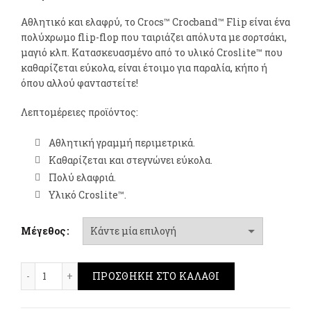
Αθλητικό και ελαφρύ, το Crocs™ Crocband™ Flip είναι ένα
πολύχρωμο flip-flop που ταιριάζει απόλυτα με σορτσάκι,
μαγιό κλπ. Κατασκευασμένο από το υλικό Croslite™ που
καθαρίζεται εύκολα, είναι έτοιμο για παραλία, κήπο ή
όπου αλλού φανταστείτε!
Λεπτομέρειες προϊόντος:
Αθλητική γραμμή περιμετρικά.
Καθαρίζεται και στεγνώνει εύκολα.
Πολύ ελαφριά.
Υλικό Croslite™.
Μέγεθος
Crocs Crocband Flip - Black/Slate Grey ποσότητα
ΠΡΟΣΘΉΚΗ ΣΤΟ ΚΑΛΆΘΙ