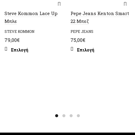
Steve Kommon Lace Up
Pepe Jeans Kenton Smart
Μπλε
22 Μπεζ
STEVE KOMMON
PEPE JEANS
79,00
€
75,00
€
Αυτό
Αυτό
Επιλογή
Επιλογή
το
το
προϊόν
προϊόν
έχει
έχει
πολλαπλές
πολλαπλές
παραλλαγές.
παραλλαγές.
Οι
Οι
επιλογές
επιλογές
μπορούν
μπορούν
να
να
επιλεγούν
επιλεγούν
στη
στη
σελίδα
σελίδα