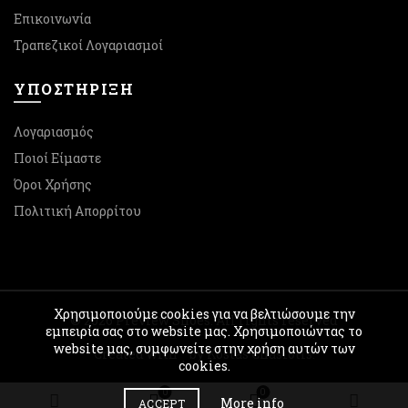
Επικοινωνία
Τραπεζικοί Λογαριασμοί
ΥΠΟΣΤΉΡΙΞΗ
Λογαριασμός
Ποιοί Είμαστε
Όροι Χρήσης
Πολιτική Απορρίτου
Χρησιμοποιούμε cookies για να βελτιώσουμε την
© 2026
Preview Shoes
. All rights reserved
εμπειρία σας στο website μας. Χρησιμοποιώντας το
website μας, συμφωνείτε στην χρήση αυτών των
Created with
by Kostas Chasiotis.
cookies.
0
0
More info
ACCEPT