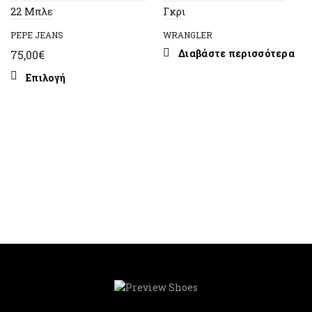
22 Μπλε
Γκρι
PEPE JEANS
WRANGLER
Διαβάστε περισσότερα
75,00
€
Αυτό
Επιλογή
το
προϊόν
έχει
πολλαπλές
παραλλαγές.
Οι
επιλογές
μπορούν
να
επιλεγούν
στη
σελίδα
του
προϊόντος