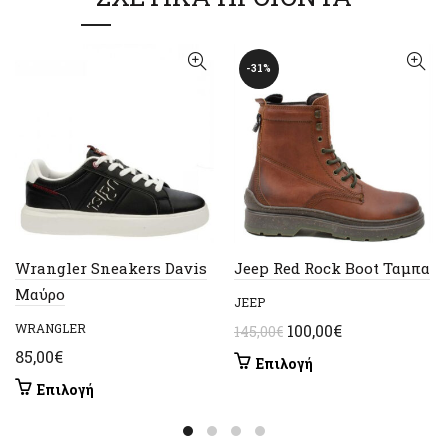
-31%
Wrangler Sneakers Davis
Jeep Red Rock Boot Ταμπα
Μαύρο
JEEP
Original
Η
WRANGLER
100,00
€
145,00
€
price
τρέχουσα
85,00
€
Αυτό
Επιλογή
was:
τιμή
το
Αυτό
Επιλογή
145,00€.
είναι:
προϊόν
το
έχει
100,00€.
προϊόν