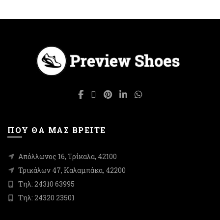
πολλαπλές
έχει
παραλλαγές.
πολλαπλές
Οι
παραλλαγές.
επιλογές
Οι
μπορούν
επιλογές
να
μπορούν
επιλεγούν
να
στη
επιλεγούν
σελίδα
στη
του
σελίδα
προϊόντος
του
προϊόντος
ΠΟΥ ΘΑ ΜΑΣ ΒΡΕΙΤΕ
Απόλλωνος 16, Τρίκαλα, 42100
Τρικάλων 47, Καλαμπάκα, 42200
Τηλ: 24310 63995
Τηλ: 24320 23501