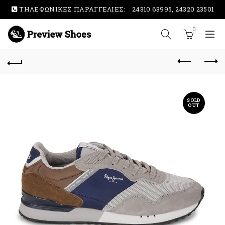
ΤΗΛΕΦΩΝΙΚΕΣ ΠΑΡΑΓΓΕΛΙΕΣ:
24310 63995, 24320 23501
0
SOLD
OUT