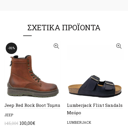
ΣΧΕΤΙΚΆ ΠΡΟΪΌΝΤΑ
-31%
Jeep Red Rock Boot Ταμπα
Lumberjack Flint Sandals
Μαύρο
JEEP
Original
Η
100,00
€
LUMBERJACK
145,00
€