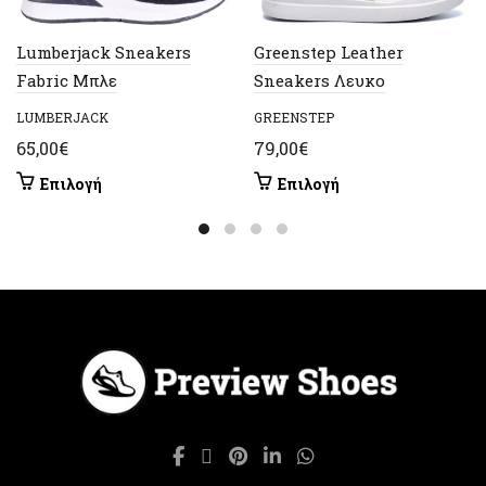
Lumberjack Sneakers
Greenstep Leather
Fabric Μπλε
Sneakers Λευκο
LUMBERJACK
GREENSTEP
65,00
€
79,00
€
Αυτό
Αυτό
Επιλογή
Επιλογή
το
το
προϊόν
προϊόν
έχει
έχει
πολλαπλές
πολλαπλές
παραλλαγές.
παραλλαγές.
Οι
Οι
επιλογές
επιλογές
μπορούν
μπορούν
να
να
επιλεγούν
επιλεγούν
στη
στη
σελίδα
σελίδα