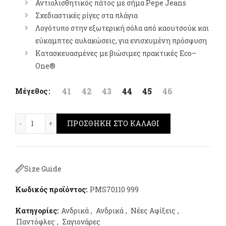
Αντιολισθητικός πάτος με σήμα
Pepe
Jeans
Σχεδιαστικές ρίγες στα πλάγια
Λογότυπο στην εξωτερική σόλα από καουτσούκ και
εύκαμπτες αυλακώσεις, για ενισχυμένη πρόσφυση
Κατασκευασμένες με βιώσιμες πρακτικές
Eco
–
One
®
41
42
43
44
45
46
Μέγεθος
Pepe Jeans Bay Beach Brand Μαύρο ποσότητα
ΠΡΟΣΘΉΚΗ ΣΤΟ ΚΑΛΆΘΙ
Size Guide
Κωδικός προϊόντος:
PMS70110 999
Κατηγορίες:
Ανδρικά
,
Ανδρικά
,
Νέες Αφίξεις
,
Παντόφλες
,
Σαγιονάρες