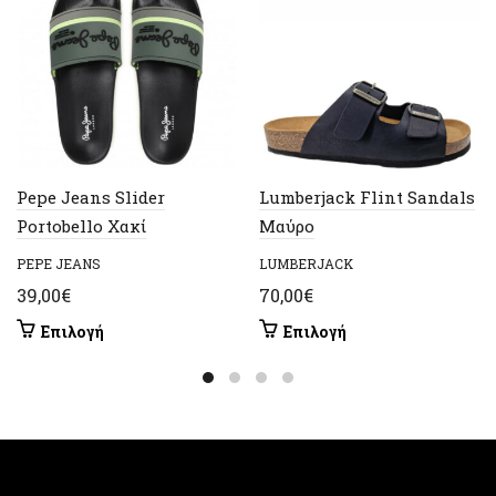
Pepe Jeans Slider
Lumberjack Flint Sandals
Portobello Χακί
Μαύρο
PEPE JEANS
LUMBERJACK
39,00
€
70,00
€
Αυτό
Αυτό
Επιλογή
Επιλογή
το
το
προϊόν
προϊόν
έχει
έχει
πολλαπλές
πολλαπλές
παραλλαγές.
παραλλαγές.
Οι
Οι