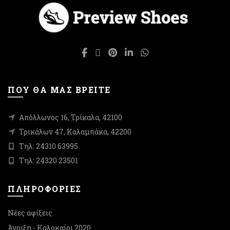
επιλογές
επιλογές
μπορούν
μπορούν
να
να
επιλεγούν
επιλεγούν
στη
στη
σελίδα
σελίδα
του
του
προϊόντος
προϊόντος
ΠΟΥ ΘΑ ΜΑΣ ΒΡΕΙΤΕ
Απόλλωνος 16, Τρίκαλα, 42100
Τρικάλων 47, Καλαμπάκα, 42200
Τηλ: 24310 63995
Τηλ: 24320 23501
ΠΛΗΡΟΦΟΡΙΕΣ
Νέες αφίξεις
Άνοιξη - Καλοκαίρι 2020