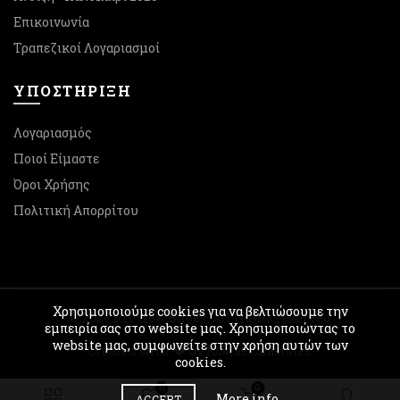
Επικοινωνία
Τραπεζικοί Λογαριασμοί
ΥΠΟΣΤΉΡΙΞΗ
Λογαριασμός
Ποιοί Είμαστε
Όροι Χρήσης
Πολιτική Απορρίτου
Χρησιμοποιούμε cookies για να βελτιώσουμε την
© 2026
Preview Shoes
. All rights reserved
εμπειρία σας στο website μας. Χρησιμοποιώντας το
website μας, συμφωνείτε στην χρήση αυτών των
Created with
by Kostas Chasiotis.
cookies.
0
0
More info
ACCEPT