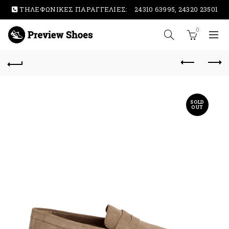
ΤΗΛΕΦΩΝΙΚΕΣ ΠΑΡΑΓΓΕΛΙΕΣ:
24310 63995, 24320 23501
0
SOLD
OUT