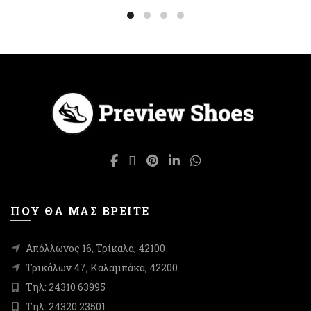
το
το
προϊόν
προϊόν
έχει
έχει
πολλαπλές
πολλαπλές
παραλλαγές.
παραλλαγές.
Οι
Οι
επιλογές
επιλογές
μπορούν
μπορούν
να
να
επιλεγούν
επιλεγούν
στη
στη
σελίδα
σελίδα
του
του
προϊόντος
προϊόντος
ΠΟΥ ΘΑ ΜΑΣ ΒΡΕΙΤΕ
Απόλλωνος 16, Τρίκαλα, 42100
Τρικάλων 47, Καλαμπάκα, 42200
Τηλ: 24310 63995
Τηλ: 24320 23501