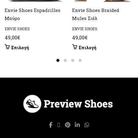
Envie Shoes Espadrilles
Envie Shoes Braided
Μαύρο
Mules Σιέλ
ENVIE SHOES
ENVIE SHOES
49,00
€
49,00
€
Αυτό
Αυτό
Επιλογή
Επιλογή
το
το
προϊόν
προϊόν
έχει
έχει
πολλαπλές
πολλαπλές
παραλλαγές.
παραλλαγές.
Οι
Οι
επιλογές
επιλογές
μπορούν
μπορούν
να
να
επιλεγούν
επιλεγούν
στη
στη
σελίδα
σελίδα
του
του