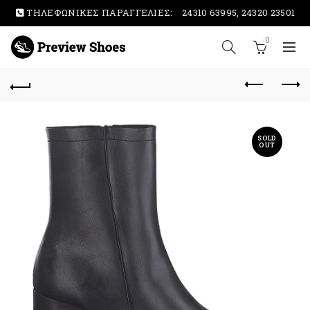
ΤΗΛΕΦΩΝΙΚΕΣ ΠΑΡΑΓΓΕΛΙΕΣ:
24310 63995, 24320 23501
0
SOLD
OUT