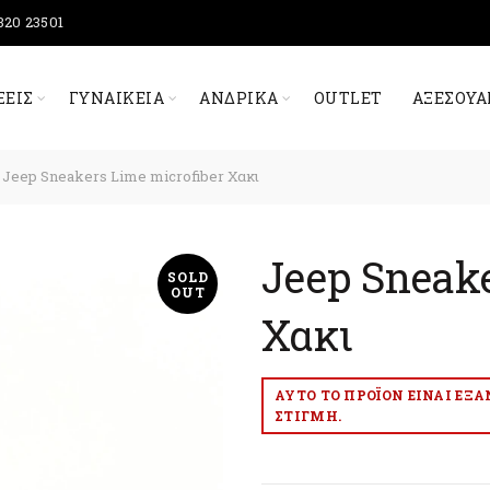
320 23501
ΞΕΙΣ
ΓΥΝΑΙΚΕΊΑ
ΑΝΔΡΙΚΆ
OUTLET
ΑΞΕΣΟΥΆ
Jeep Sneakers Lime microfiber Χακι
Jeep Sneake
SOLD
OUT
Χακι
ΑΥΤΌ ΤΟ ΠΡΟΪΌΝ ΕΊΝΑΙ ΕΞ
ΣΤΙΓΜΉ.