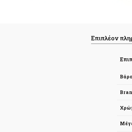
Επιπλέον πλη
Επιπ
Βάρ
Bra
Χρώ
Μέγ