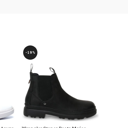
-19%
-16%