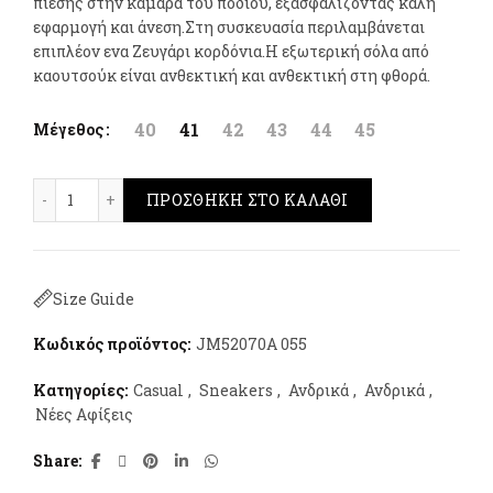
πίεσης στην καμάρα του ποδιού, εξασφαλίζοντας καλή
εφαρμογή και άνεση.Στη συσκευασία περιλαμβάνεται
επιπλέον ενα Ζευγάρι κορδόνια.Η εξωτερική σόλα από
καουτσούκ είναι ανθεκτική και ανθεκτική στη φθορά.
40
41
42
43
44
45
Μέγεθος
JEEP Sneakers Groove Γκρι ποσότητα
ΠΡΟΣΘΉΚΗ ΣΤΟ ΚΑΛΆΘΙ
Size Guide
Κωδικός προϊόντος:
JM52070A 055
Κατηγορίες:
Casual
,
Sneakers
,
Ανδρικά
,
Ανδρικά
,
Νέες Αφίξεις
Share