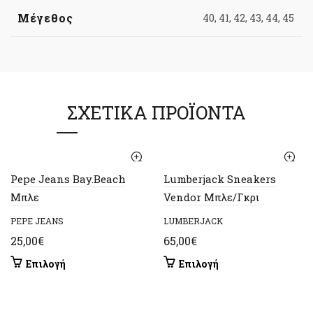
Μέγεθος
40, 41, 42, 43, 44, 45
ΣΧΕΤΙΚΆ ΠΡΟΪΌΝΤΑ
Pepe Jeans Bay.Beach
Lumberjack Sneakers
Μπλε
Vendor Μπλε/Γκρι
PEPE JEANS
LUMBERJACK
25,00
€
65,00
€
Αυτό
Αυτό
Επιλογή
Επιλογή
το
το
προϊόν
προϊόν
έχει
έχει