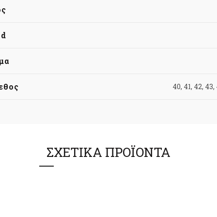
ος
nd
μα
εθος
40, 41, 42, 43,
ΣΧΕΤΙΚΆ ΠΡΟΪΌΝΤΑ