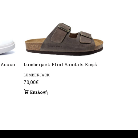
 Λευκο
Lumberjack Flint Sandals Καφέ
Lumberjac
LUMBERJACK
LUMBERJAC
70,00
€
65,00
€
Αυτό
Επιλογή
Επιλογή
το
προϊόν
έχει
πολλαπλές
παραλλαγές.
Οι