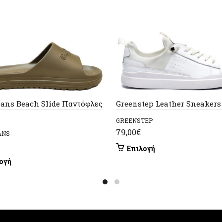
eans Beach Slide Παντόφλες
Greenstep Leather Sneakers
GREENSTEP
79,00
€
ANS
Αυτό
Επιλογή
το
Αυτό
ογή
προϊόν
το
έχει
προϊόν
πολλαπλές
έχει
παραλλαγές.
πολλαπλές
Οι
παραλλαγές.