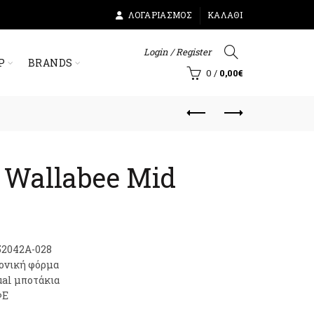
ΛΟΓΑΡΙΑΣΜΌΣ
ΚΑΛΆΘΙ
Login / Register
Ρ
BRANDS
0
/
0,00
€
 Wallabee Mid
2042A-028
ονική φόρμα
ual μποτάκια
ΦΕ