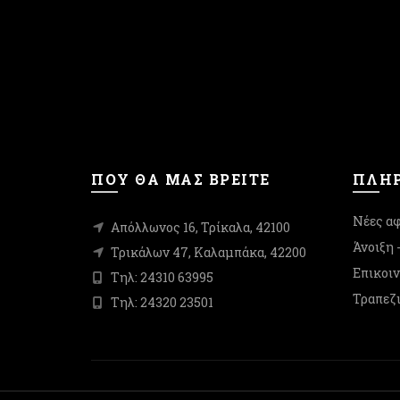
επιλογές
μπορούν
να
επιλεγούν
στη
σελίδα
του
προϊόντος
ΠΟΥ ΘΑ ΜΑΣ ΒΡΕΙΤΕ
ΠΛΗΡ
Νέες αφ
Απόλλωνος 16, Τρίκαλα, 42100
Άνοιξη 
Τρικάλων 47, Καλαμπάκα, 42200
Επικοι
Τηλ: 24310 63995
Τραπεζι
Τηλ: 24320 23501