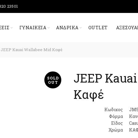
320 23501
ΞΕΙΣ
ΓΥΝΑΙΚΕΊΑ
ΑΝΔΡΙΚΆ
OUTLET
ΑΞΕΣΟΥΆ
JEEP Kauai Wallabee Mid Καφέ
JEEP Kauai
SOLD
OUT
Καφέ
Κωδικος
JM5
Φόρμα
Καν
Είδος
Cas
Χρώμα
ΚΑ