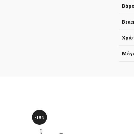
Βάρ
Bra
Χρώ
Μέγ
-19%