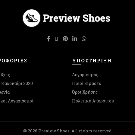
επιλογές
Οι
μπορούν
επιλογές
να
μπορούν
επιλεγούν
να
στη
επιλεγούν
σελίδα
στη
του
σελίδα
προϊόντος
του
προϊόντος
ΟΦΟΡΙΕΣ
ΥΠΟΣΤΉΡΙΞΗ
ίξεις
Λογαριασμός
- Καλοκαίρι 2020
Ποιοί Είμαστε
νωνία
Όροι Χρήσης
κοί Λογαριασμοί
Πολιτική Απορρίτου
© 2026
Preview Shoes
. All rights reserved