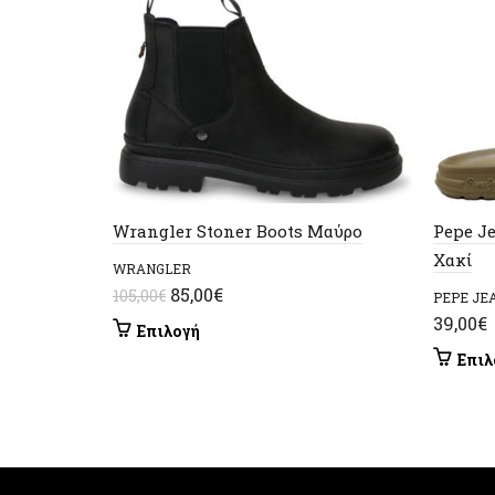
Wrangler Stoner Boots Μαύρο
Pepe J
Χακί
WRANGLER
Original
Η
85,00
€
105,00
€
PEPE JE
price
τρέχουσα
39,00
€
Αυτό
Επιλογή
was:
τιμή
το
Επιλ
105,00€.
είναι:
προϊόν
έχει
85,00€.
πολλαπλές
παραλλαγές.
Οι