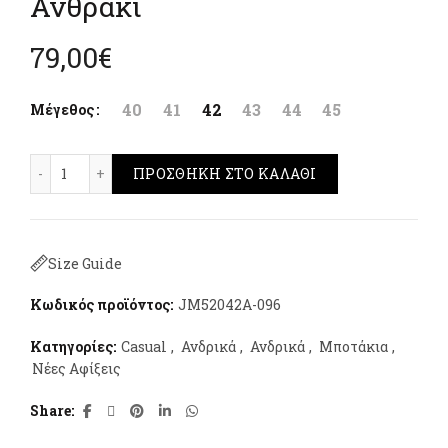
Ανθρακι
79,00
€
40
41
42
43
44
45
Μέγεθος
JEEP Kauai Wallabee Mid Ανθρακι ποσότητα
ΠΡΟΣΘΉΚΗ ΣΤΟ ΚΑΛΆΘΙ
Size Guide
Κωδικός προϊόντος:
JM52042A-096
Κατηγορίες:
Casual
,
Ανδρικά
,
Ανδρικά
,
Μποτάκια
,
Νέες Αφίξεις
Share