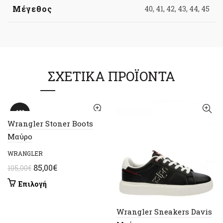
Μέγεθος
40, 41, 42, 43, 44, 45
ΣΧΕΤΙΚΆ ΠΡΟΪΌΝΤΑ
-19%
Wrangler Stoner Boots
Μαύρο
WRANGLER
Original
Η
85,00
€
105,00
€
price
τρέχουσα
Αυτό
Επιλογή
was:
τιμή
το
105,00€.
είναι:
προϊόν
Wrangler Sneakers Davis
έχει
85,00€.