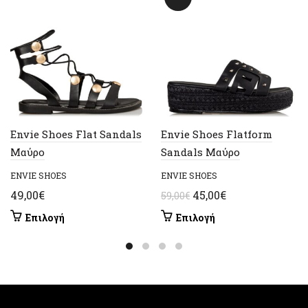
Envie Shoes Flat Sandals
Envie Shoes Flatform
Μαύρο
Sandals Μαύρο
ENVIE SHOES
ENVIE SHOES
Original
Η
49,00
€
45,00
€
59,00
€
price
τρέχουσα
Αυτό
Αυτό
Επιλογή
Επιλογή
was:
τιμή
το
το
59,00€.
είναι:
προϊόν
προϊόν
έχει
έχει
45,00€.
πολλαπλές
πολλαπλές
παραλλαγές.
παραλλαγές.
Οι
Οι