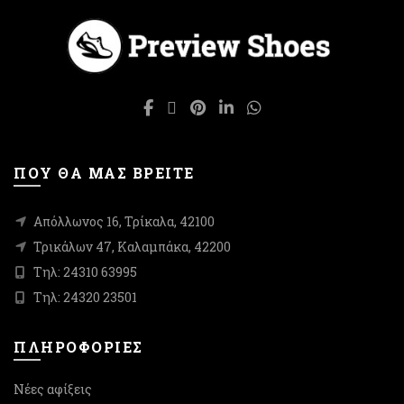
επιλογές
επιλογές
μπορούν
μπορούν
να
να
επιλεγούν
επιλεγούν
στη
στη
σελίδα
σελίδα
του
του
προϊόντος
προϊόντος
ΠΟΥ ΘΑ ΜΑΣ ΒΡΕΙΤΕ
Απόλλωνος 16, Τρίκαλα, 42100
Τρικάλων 47, Καλαμπάκα, 42200
Τηλ: 24310 63995
Τηλ: 24320 23501
ΠΛΗΡΟΦΟΡΙΕΣ
Νέες αφίξεις