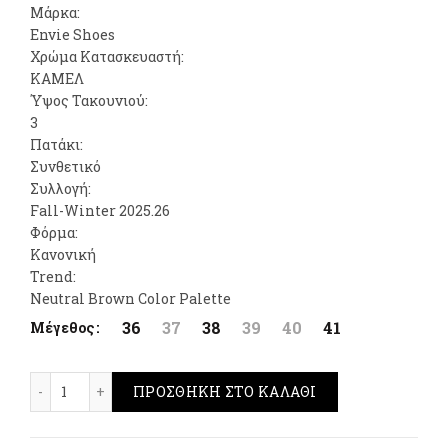
Μάρκα:
Envie Shoes
Χρώμα Κατασκευαστή:
ΚΑΜΕΛ
Ύψος Τακουνιού:
3
Πατάκι:
Συνθετικό
Συλλογή:
Fall-Winter 2025.26
Φόρμα:
Κανονική
Trend:
Neutral Βrown Color Palette
36
37
38
39
40
41
Μέγεθος
Envie Shoes Sneakers Καμελ ποσότητα
ΠΡΟΣΘΉΚΗ ΣΤΟ ΚΑΛΆΘΙ