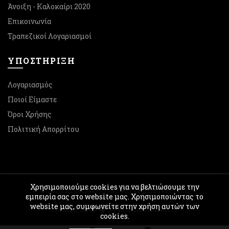
Άνοιξη - Καλοκαίρι 2020
Επικοινωνία
Τραπεζικοί Λογαριασμοί
ΥΠΟΣΤΉΡΙΞΗ
Λογαριασμός
Ποιοί Είμαστε
Όροι Χρήσης
Πολιτική Απορρίτου
Χρησιμοποιούμε cookies για να βελτιώσουμε την
© 2026
Preview Shoes
. All rights reserved
εμπειρία σας στο website μας. Χρησιμοποιώντας το
website μας, συμφωνείτε στην χρήση αυτών των
Created with
by Kostas Chasiotis.
cookies.