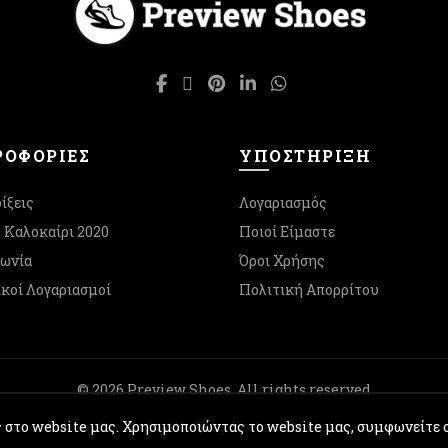
να
μπορούν
επιλεγούν
να
στη
επιλεγούν
σελίδα
στη
του
σελίδα
προϊόντος
του
προϊόντος
ΟΦΟΡΙΕΣ
ΥΠΟΣΤΉΡΙΞΗ
ίξεις
Λογαριασμός
- Καλοκαίρι 2020
Ποιοί Είμαστε
νωνία
Όροι Χρήσης
κοί Λογαριασμοί
Πολιτική Απορρίτου
© 2026
Preview Shoes
. All rights reserved
ς στο website μας. Χρησιμοποιώντας το website μας, συμφωνείτε 
Created with
by Kostas Chasiotis.