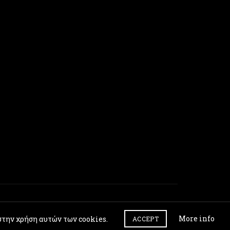
να
επιλεγούν
στη
σελίδα
του
προϊόντος
More info
στην χρήση αυτών των cookies.
ACCEPT