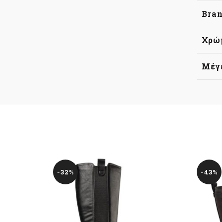
Bra
Χρώ
Μέγ
-32%
-43%