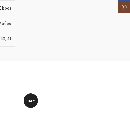
Inst
 Shoes
Μαύρο
 40, 41
-34%