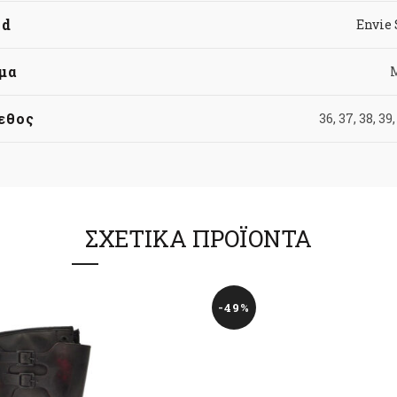
nd
Envie
μα
εθος
36, 37, 38, 39,
ΣΧΕΤΙΚΆ ΠΡΟΪΌΝΤΑ
-49%