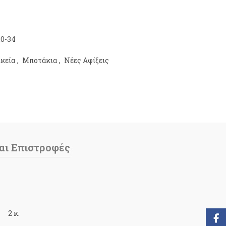
20-34
ικεία
,
Μποτάκια
,
Νέες Αφίξεις
αι Επιστροφές
2 κ.
Face