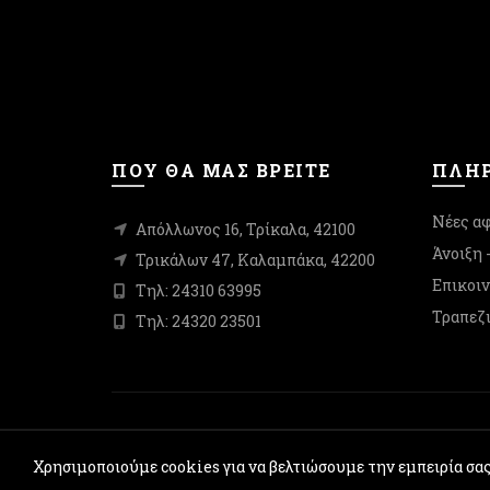
να
επιλεγούν
στη
σελίδα
του
προϊόντος
ΠΟΥ ΘΑ ΜΑΣ ΒΡΕΙΤΕ
ΠΛΗΡ
Νέες αφ
Απόλλωνος 16, Τρίκαλα, 42100
Άνοιξη 
Τρικάλων 47, Καλαμπάκα, 42200
Επικοι
Τηλ: 24310 63995
Τραπεζι
Τηλ: 24320 23501
Χρησιμοποιούμε cookies για να βελτιώσουμε την εμπειρία σα