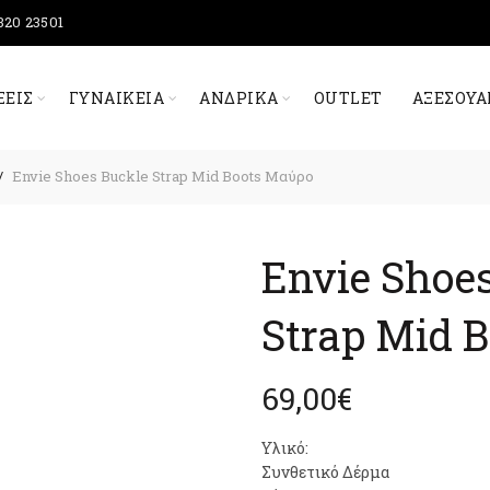
320 23501
ΞΕΙΣ
ΓΥΝΑΙΚΕΊΑ
ΑΝΔΡΙΚΆ
OUTLET
ΑΞΕΣΟΥΆ
Envie Shoes Buckle Strap Mid Boots Μαύρο
Envie Shoe
Strap Mid 
69,00
€
Υλικό:
Συνθετικό Δέρμα