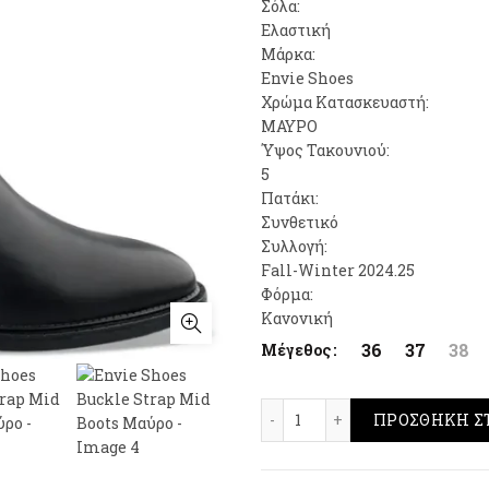
Σόλα:
Ελαστική
Μάρκα:
Envie Shoes
Χρώμα Κατασκευαστή:
ΜΑΥΡΟ
Ύψος Τακουνιού:
5
Πατάκι:
Συνθετικό
Συλλογή:
Fall-Winter 2024.25
Φόρμα:
Κανονική
36
37
38
Μέγεθος
Envie Shoes Buckle Str
ΠΡΟΣΘΉΚΗ Σ