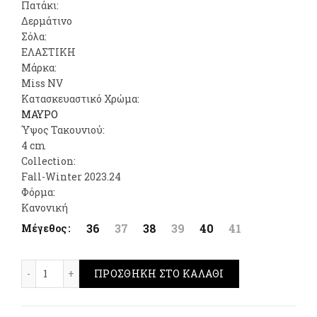
Πατάκι:
Δερμάτινο
Σόλα:
ΕΛΑΣΤΙΚΗ
Μάρκα:
Miss NV
Κατασκευαστικό Χρώμα:
ΜΑΥΡΟ
Ύψος Τακουνιού:
4 cm
Collection:
Fall-Winter 2023.24
Φόρμα:
Κανονική
36
37
38
39
40
41
Μέγεθος
Envie Shoes Ankle Boots Μαύρο ποσότητα
ΠΡΟΣΘΉΚΗ ΣΤΟ ΚΑΛΆΘΙ