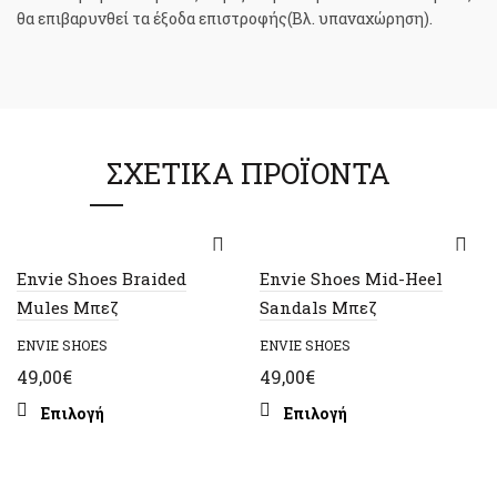
θα επιβαρυνθεί τα έξοδα επιστροφής(Βλ. υπαναχώρηση).
ΣΧΕΤΙΚΆ ΠΡΟΪΌΝΤΑ
Envie Shoes Braided
Envie Shoes Mid-Heel
Mules Μπεζ
Sandals Μπεζ
ENVIE SHOES
ENVIE SHOES
49,00
€
49,00
€
Αυτό
Αυτό
Επιλογή
Επιλογή
το
το
προϊόν
προϊόν
έχει
έχει