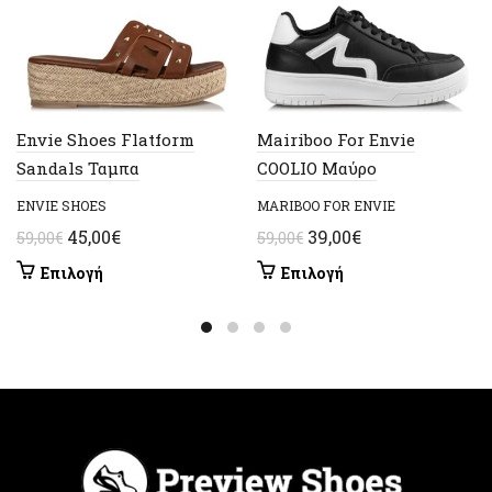
Envie Shoes Flatform
Mairiboo For Envie
Sandals Ταμπα
COOLIO Μαύρο
ENVIE SHOES
MARIBOO FOR ENVIE
Original
Η
Original
Η
45,00
€
39,00
€
59,00
€
59,00
€
price
τρέχουσα
price
τρέχουσα
Αυτό
Αυτό
Επιλογή
Επιλογή
was:
τιμή
was:
τιμή
το
το
59,00€.
είναι:
59,00€.
είναι:
προϊόν
προϊόν
έχει
45,00€.
έχει
39,00€.
πολλαπλές
πολλαπλές
παραλλαγές.
παραλλαγές.
Οι
Οι
επιλογές
επιλογές
μπορούν
μπορούν
να
να