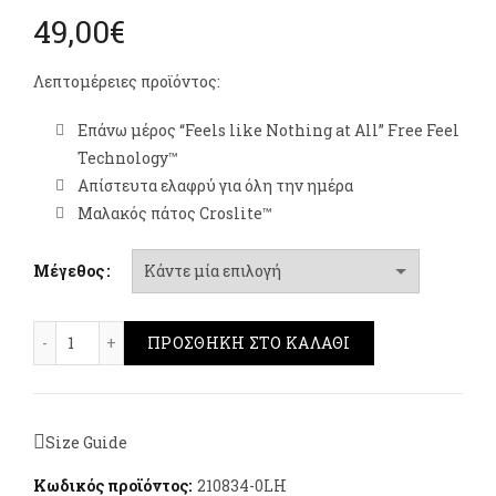
49,00
€
Λεπτομέρειες προϊόντος:
Επάνω μέρος “Feels like Nothing at All” Free Feel
Technology™
Απίστευτα ελαφρύ για όλη την ημέρα
Μαλακός πάτος Croslite™
Μέγεθος
Crocs Getaway Platform Toe Loop - Sandstone ποσότη
ΠΡΟΣΘΉΚΗ ΣΤΟ ΚΑΛΆΘΙ
Size Guide
Κωδικός προϊόντος:
210834-0LH