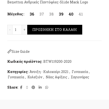
Benetton Ανδρικές Παντόφλες-Slide Mack Logo
36
37
38
39
40
41
Μέγεθος
Benetton Rubb Label Sliders Μαύρο ποσότητα
ΠΡΟΣΘΉΚΗ ΣΤΟ ΚΑΛΆΘΙ
Size Guide
Κωδικός προϊόντος:
BTW119200-2020
Κατηγορίες:
Άνοιξη - Καλοκαίρι 2021
,
Γυναικεία
,
Γυναικεία
,
Κολεξιόν
,
Νέες Αφίξεις
,
Σαγιονάρες
Share