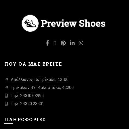
του
παραλλαγές.
προϊόντος
Οι
επιλογές
μπορούν
να
επιλεγούν
στη
σελίδα
του
προϊόντος
ΠΟΥ ΘΑ ΜΑΣ ΒΡΕΙΤΕ
Απόλλωνος 16, Τρίκαλα, 42100
Τρικάλων 47, Καλαμπάκα, 42200
Τηλ: 24310 63995
Τηλ: 24320 23501
ΠΛΗΡΟΦΟΡΙΕΣ