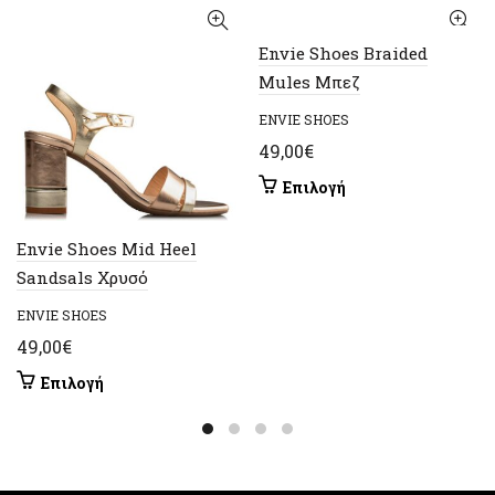
Envie Shoes Braided
Mules Μπεζ
ENVIE SHOES
49,00
€
Αυτό
Επιλογή
το
προϊόν
Envie Shoes Mid Heel
έχει
Sandsals Χρυσό
πολλαπλές
παραλλαγές.
ENVIE SHOES
Οι
49,00
€
επιλογές
μπορούν
Αυτό
Επιλογή
να
το
επιλεγούν
προϊόν
στη
έχει
σελίδα
πολλαπλές