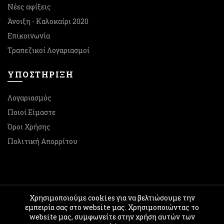
Νέες αφίξεις
Άνοιξη - Καλοκαίρι 2020
Επικοινωνία
Τραπεζικοί Λογαριασμοί
ΥΠΟΣΤΉΡΙΞΗ
Λογαριασμός
Ποιοί Είμαστε
Όροι Χρήσης
Πολιτική Απορρίτου
Χρησιμοποιούμε cookies για να βελτιώσουμε την
© 2026
Preview Shoes
. All rights reserved
εμπειρία σας στο website μας. Χρησιμοποιώντας το
website μας, συμφωνείτε στην χρήση αυτών των
Created with
by Kostas Chasiotis.