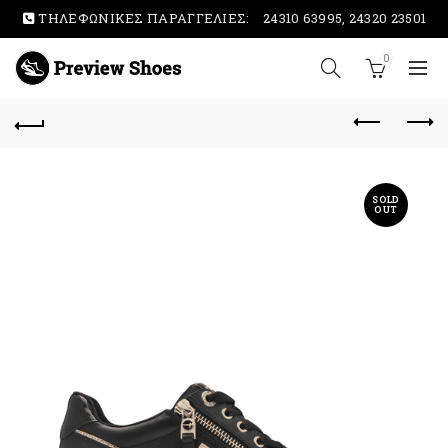
ΤΗΛΕΦΩΝΙΚΕΣ ΠΑΡΑΓΓΕΛΙΕΣ:
24310 63995, 24320 23501
0
SOLD
OUT