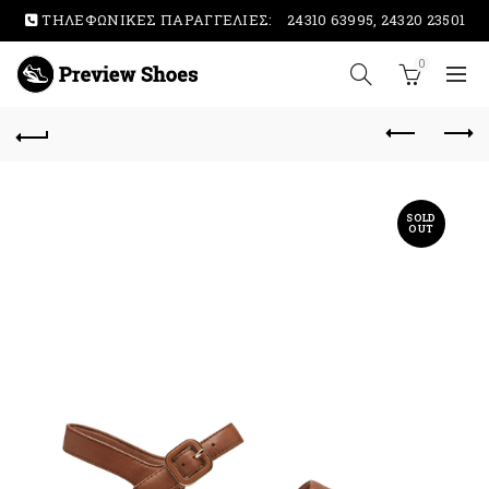
ΤΗΛΕΦΩΝΙΚΕΣ ΠΑΡΑΓΓΕΛΙΕΣ:
24310 63995, 24320 23501
0
SOLD
OUT