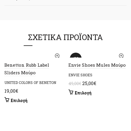
ΣΧΕΤΙΚΆ ΠΡΟΪΌΝΤΑ
-49%
Benetton Rubb Label
Envie Shoes Mules Μαύρο
Sliders Μαύρο
ENVIE SHOES
Original
Η
UNITED COLORS OF BENETON
25,00
€
49,00
€
price
τρέχουσα
19,00
€
Αυτό
Επιλογή
was:
τιμή
το
Αυτό
Επιλογή
49,00€.
είναι:
προϊόν
το
έχει
25,00€.
προϊόν
πολλαπλές
έχει
παραλλαγές.
πολλαπλές