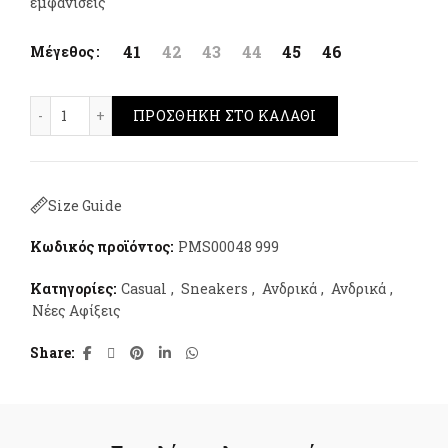
εμφανίσεις
41
42
43
44
45
46
Μέγεθος
Pepe Jeans Joe Basic Μαύρο ποσότητα
ΠΡΟΣΘΉΚΗ ΣΤΟ ΚΑΛΆΘΙ
Size Guide
Κωδικός προϊόντος:
PMS00048 999
Κατηγορίες:
Casual
,
Sneakers
,
Ανδρικά
,
Ανδρικά
,
Νέες Αφίξεις
Share