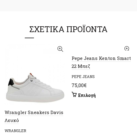
ΣΧΕΤΙΚΆ ΠΡΟΪΌΝΤΑ
Pepe Jeans Kenton Smart
22 Μπεζ
PEPE JEANS
75,00
€
Αυτό
Επιλογή
το
προϊόν
Wrangler Sneakers Davis
έχει
Λευκό
πολλαπλές
παραλλαγές.
WRANGLER
Οι