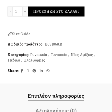
Parex Platform Sandals Μαύρο ποσότητα
ΠΡΟΣΘΉΚΗ ΣΤΟ ΚΑΛΆΘΙ
Size Guide
Κωδικός προϊόντος:
11631068.B
Κατηγορίες:
Γυναικεία
,
Γυναικεία
,
Νέες Αφίξεις
,
Πέδιλα
,
Πλατφόρμες
Share
Επιπλέον πληροφορίες
Αξιολογήσεις (0)