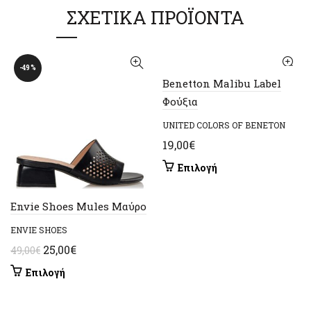
ΣΧΕΤΙΚΆ ΠΡΟΪΌΝΤΑ
-49%
Benetton Malibu Label
Φούξια
UNITED COLORS OF BENETON
19,00
€
Αυτό
Επιλογή
το
προϊόν
Envie Shoes Mules Μαύρο
έχει
πολλαπλές
ENVIE SHOES
παραλλαγές.
Original
Η
25,00
€
49,00
€
Οι
price
τρέχουσα
Αυτό
Επιλογή
επιλογές
was:
τιμή
το
μπορούν
49,00€.
είναι:
προϊόν
να