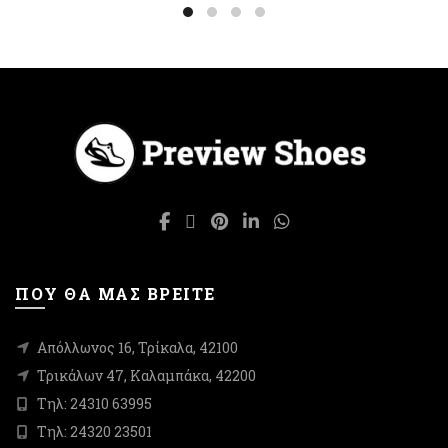
έχει
25,00€.
επιλεγούν
πολλαπλές
στη
παραλλαγές.
σελίδα
Οι
του
επιλογές
προϊόντος
μπορούν
να
επιλεγούν
στη
σελίδα
του
προϊόντος
ΠΟΥ ΘΑ ΜΑΣ ΒΡΕΙΤΕ
Απόλλωνος 16, Τρίκαλα, 42100
Τρικάλων 47, Καλαμπάκα, 42200
Τηλ: 24310 63995
Τηλ: 24320 23501