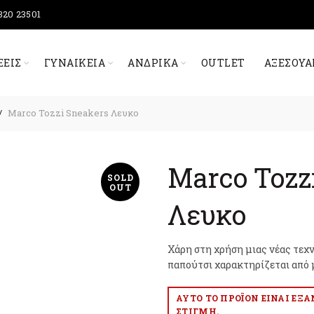
320 23501
ΞΕΙΣ
ΓΥΝΑΙΚΕΊΑ
ΑΝΔΡΙΚΆ
OUTLET
ΑΞΕΣΟΥΆ
Marco Tozzi Sneakers Λευκο
Marco Tozz
SOLD
OUT
Λευκο
Χάρη στη χρήση μιας νέας τεχν
παπούτσι χαρακτηρίζεται από μ
ΑΥΤΌ ΤΟ ΠΡΟΪΌΝ ΕΊΝΑΙ ΕΞ
ΣΤΙΓΜΉ.