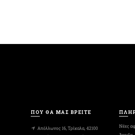
στη
σελίδα
του
προϊόντος
ΠΟΥ ΘΑ ΜΑΣ ΒΡΕΙΤΕ
ΠΛΗΡ
Νέες αφ
Απόλλωνος 16, Τρίκαλα, 42100
Άνοιξη 