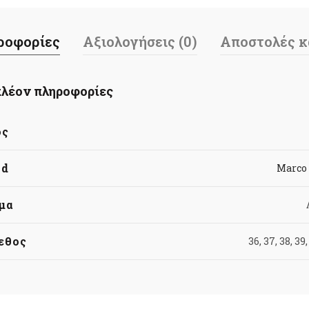
ροφορίες
Αξιολογήσεις (0)
Αποστολές κ
λέον πληροφορίες
ος
nd
Marco 
μα
εθος
36, 37, 38, 39,