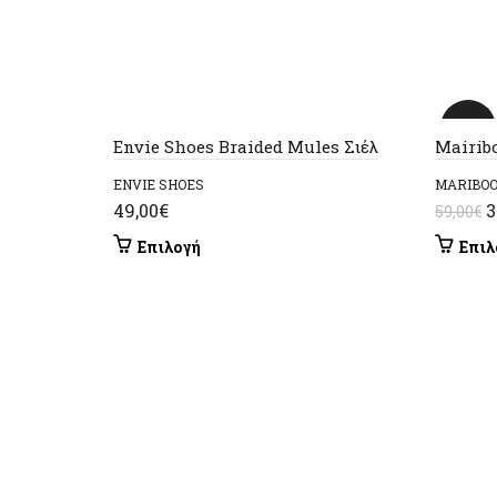
-34%
Envie Shoes Braided Mules Σιέλ
Mairib
ENVIE SHOES
MARIBOO
O
49,00
€
3
59,00
€
p
Αυτό
Επιλογή
Επιλ
w
το
5
προϊόν
έχει
πολλαπλές
παραλλαγές.
Οι
επιλογές
μπορούν
να
επιλεγούν