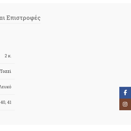
αι Επιστροφές
2 κ.
Tozzi
Λευκό
Face
 40, 41
Inst