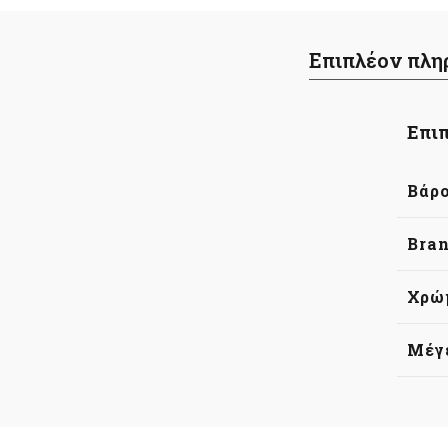
Επιπλέον πλη
Επιπ
Βάρ
Bra
Χρώ
Μέγ