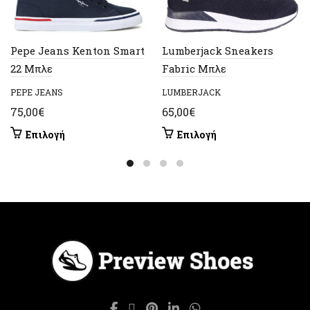
Pepe Jeans Kenton Smart
Lumberjack Sneakers
22 Μπλε
Fabric Μπλε
PEPE JEANS
LUMBERJACK
75,00
€
65,00
€
Αυτό
Αυτό
Επιλογή
Επιλογή
το
το
προϊόν
προϊόν
έχει
έχει
πολλαπλές
πολλαπλές
παραλλαγές.
παραλλαγές.
Οι
Οι
επιλογές
επιλογές
μπορούν
μπορούν
να
να
επιλεγούν
επιλεγούν
στη
στη