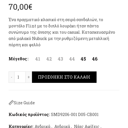
70,00
€
Ένα πραγματικό κλασικό στη σειρά σανδαλιών, το
μοντέλο Flint με το διπλό λουράκι ήταν πάντα
συνώνυμο της άνεσης και του casual. Κατασκευασμένο
από μαλακό Nubuck με την ρυθμιζόμενη μεταλλική
πόρπη και φελλό
41
42
43
44
45
46
Μέγεθος
Lumberjack Flint Sandals Μαύρο ποσότητα
ΠΡΟΣΘΉΚΗ ΣΤΟ ΚΑΛΆΘΙ
Size Guide
Κωδικός προϊόντος:
SMD9206-001 D05-CB001
Κατηγορίες:
Ανδρικά
,
Ανδρικά
,
Νέες Αφίξεις
,