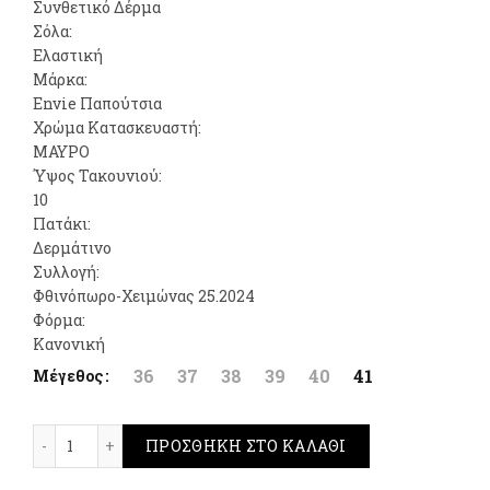
Συνθετικό Δέρμα
was:
τιμή
Σόλα:
Ελαστική
99,00€.
είναι:
Μάρκα:
Envie Παπούτσια
49,00€.
Χρώμα Κατασκευαστή:
ΜΑΥΡΟ
Ύψος Τακουνιού:
10
Πατάκι:
Δερμάτινο
Συλλογή:
Φθινόπωρο-Χειμώνας 25.2024
Φόρμα:
Κανονική
36
37
38
39
40
41
Μέγεθος
Envie Shoes Pumps Μαύρο ποσότητα
ΠΡΟΣΘΉΚΗ ΣΤΟ ΚΑΛΆΘΙ