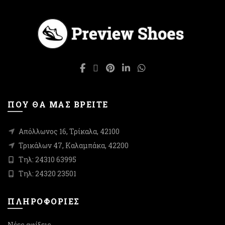
Οι
Οι
επιλογές
επιλογές
μπορούν
μπορούν
να
να
επιλεγούν
επιλεγούν
στη
στη
σελίδα
σελίδα
του
του
προϊόντος
προϊόντος
ΠΟΥ ΘΑ ΜΑΣ ΒΡΕΙΤΕ
Απόλλωνος 16, Τρίκαλα, 42100
Τρικάλων 47, Καλαμπάκα, 42200
Τηλ: 24310 63995
Τηλ: 24320 23501
ΠΛΗΡΟΦΟΡΙΕΣ
Νέες αφίξεις