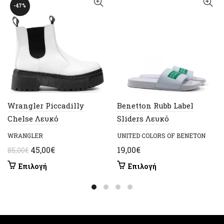
-47%
Wrangler Piccadilly
Benetton Rubb Label
Chelse Λευκό
Sliders Λευκό
WRANGLER
UNITED COLORS OF BENETON
Original
Η
45,00
€
19,00
€
85,00
€
price
τρέχουσα
Αυτό
Αυτό
Επιλογή
Επιλογή
was:
τιμή
το
το
85,00€.
είναι:
προϊόν
προϊόν
έχει
45,00€.
έχει
πολλαπλές
πολλαπλές
παραλλαγές.
παραλλαγές.