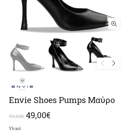
Envie Shoes Pumps Μαύρο
Original
Η
49,00
€
99,00
€
price
τρέχουσα
Υλικό: