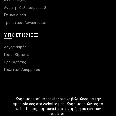
Άνοιξη - Καλοκαίρι 2020
Επικοινωνία
Τραπεζικοί Λογαριασμοί
ΥΠΟΣΤΉΡΙΞΗ
Λογαριασμός
Ποιοί Είμαστε
Όροι Χρήσης
Πολιτική Απορρίτου
Χρησιμοποιούμε cookies για να βελτιώσουμε την
© 2026
Preview Shoes
. All rights reserved
εμπειρία σας στο website μας. Χρησιμοποιώντας το
website μας, συμφωνείτε στην χρήση αυτών των
Created with
by Kostas Chasiotis.
cookies.