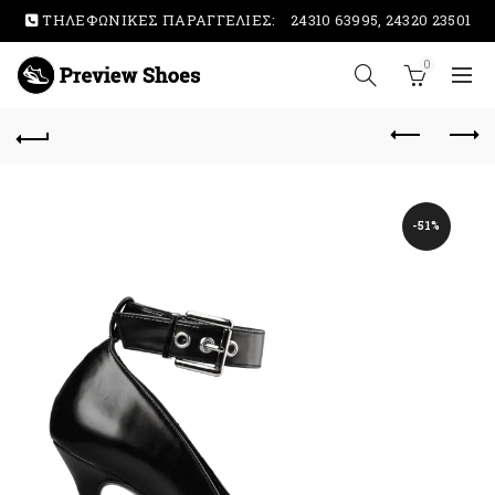
ΤΗΛΕΦΩΝΙΚΕΣ ΠΑΡΑΓΓΕΛΙΕΣ:
24310 63995, 24320 23501
0
-51%