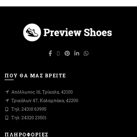
παραλλαγές.
πολλαπλές
Οι
παραλλαγές.
επιλογές
Οι
μπορούν
επιλογές
να
μπορούν
επιλεγούν
να
στη
επιλεγούν
σελίδα
στη
του
σελίδα
προϊόντος
του
προϊόντος
ΠΟΥ ΘΑ ΜΑΣ ΒΡΕΙΤΕ
Απόλλωνος 16, Τρίκαλα, 42100
Τρικάλων 47, Καλαμπάκα, 42200
Τηλ: 24310 63995
Τηλ: 24320 23501
ΠΛΗΡΟΦΟΡΙΕΣ