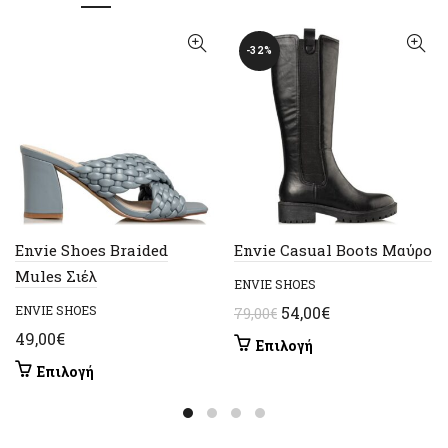
-32%
Envie Shoes Braided
Envie Casual Boots Μαύρο
Mules Σιέλ
ENVIE SHOES
Original
Η
ENVIE SHOES
54,00
€
79,00
€
price
τρέχουσα
49,00
€
Αυτό
Επιλογή
was:
τιμή
το
Αυτό
Επιλογή
79,00€.
είναι:
προϊόν
το
έχει
54,00€.
προϊόν
πολλαπλές
έχει