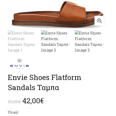
Envie Shoes Flatform
Sandals Ταμπα
Original
Η
42,00
€
59,00
€
price
τρέχουσα
Υλικό: