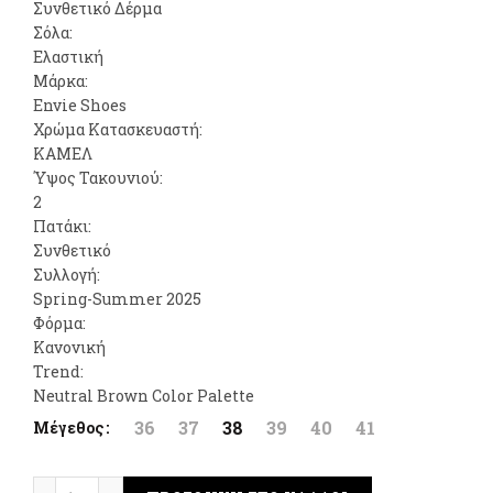
Συνθετικό Δέρμα
was:
τιμή
Σόλα:
Ελαστική
59,00€.
είναι:
Μάρκα:
Envie Shoes
42,00€.
Χρώμα Κατασκευαστή:
ΚΑΜΕΛ
Ύψος Τακουνιού:
2
Πατάκι:
Συνθετικό
Συλλογή:
Spring-Summer 2025
Φόρμα:
Κανονική
Trend:
Neutral Βrown Color Palette
36
37
38
39
40
41
Μέγεθος
Envie Shoes Flatform Sandals Ταμπα ποσότητα