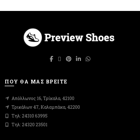
παραλλαγές.
σελίδα
Οι
του
επιλογές
προϊόντος
μπορούν
να
επιλεγούν
στη
σελίδα
του
προϊόντος
ΠΟΥ ΘΑ ΜΑΣ ΒΡΕΙΤΕ
Απόλλωνος 16, Τρίκαλα, 42100
Τρικάλων 47, Καλαμπάκα, 42200
Τηλ: 24310 63995
Τηλ: 24320 23501