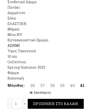
Συνθετικό Δέρμα
Πατάκι:
Δερμάτινο
Σόλα:
ΕΛΑΣΤΙΚΗ
Μάρκα:
Miss NV
Κατασκευαστικό Χρώμα:
ΑΣΗΜΙ
Ύψος Τακουνιού:
10 cm
Collection:
Spring-Summer 2022
Φόρμα:
Κανονική
36
37
38
39
40
41
Μέγεθος
Εκκαθάριση
Envie Shoes Block Heel Sandals Ασημί ποσότητα
ΠΡΟΣΘΉΚΗ ΣΤΟ ΚΑΛΆΘΙ