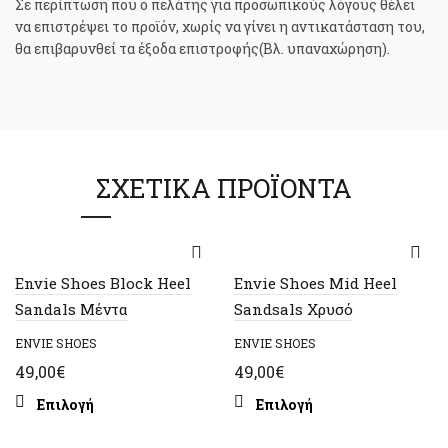
Σε περίπτωση που ο πελάτης για προσωπικούς λόγους θέλει
να επιστρέψει το προϊόν, χωρίς να γίνει η αντικατάσταση του,
θα επιβαρυνθεί τα έξοδα επιστροφής(Βλ. υπαναχώρηση).
ΣΧΕΤΙΚΆ ΠΡΟΪΌΝΤΑ
Envie Shoes Block Heel
Envie Shoes Mid Heel
Sandals Μέντα
Sandsals Χρυσό
ENVIE SHOES
ENVIE SHOES
49,00
€
49,00
€
Αυτό
Αυτό
Επιλογή
Επιλογή
το
το
προϊόν
προϊόν