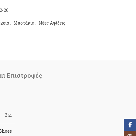
2-26
ικεία
,
Μποτάκια
,
Νέες Αφίξεις
αι Επιστροφές
2 κ.
Face
 Shoes