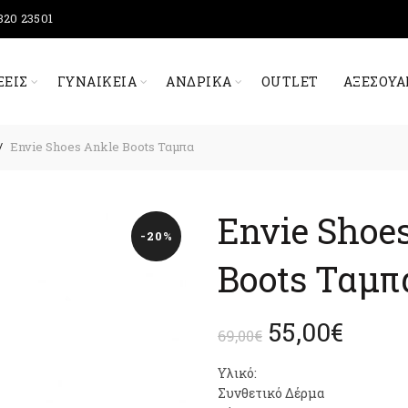
320 23501
ΞΕΙΣ
ΓΥΝΑΙΚΕΊΑ
ΑΝΔΡΙΚΆ
OUTLET
ΑΞΕΣΟΥΆ
Envie Shoes Ankle Boots Ταμπα
Envie Shoe
-20%
Boots Ταμπ
Original
Η
55,00
€
69,00
€
price
τρέχ
Υλικό:
Συνθετικό Δέρμα