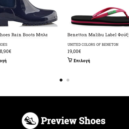
Shoes Rain Boots Μπλε
Benetton Malibu Label Φούξ
HOES
UNITED COLORS OF BENETON
riginal
Η
8,90
€
19,00
€
rice
τρέχουσα
Αυτό
Αυτό
ογή
Επιλογή
as:
τιμή
το
το
9,00€.
είναι:
προϊόν
προϊόν
έχει
28,90€.
έχει
πολλαπλές
πολλαπλές
παραλλαγές.
παραλλαγές.
Οι
Οι
επιλογές
επιλογές
μπορούν
μπορούν
να
να
επιλεγούν
επιλεγούν