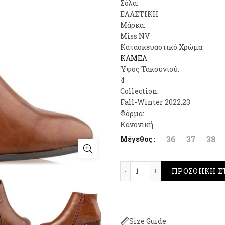
was:
τιμή
Σόλα:
ΕΛΑΣΤΙΚΗ
69,00€.
είναι:
Μάρκα:
Miss NV
55,00
Κατασκευαστικό Χρώμα:
ΚΑΜΕΛ
Ύψος Τακουνιού:
4
Collection:
Fall-Winter 2022.23
Φόρμα:
Κανονική
36
37
38
Μέγεθος
Envie Shoes Ankle Boot
ΠΡΟΣΘΉΚΗ Σ
Size Guide