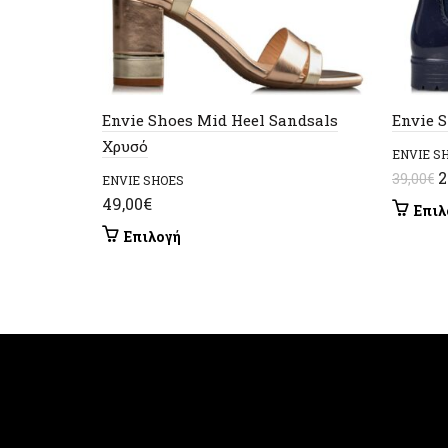
Envie Shoes Mid Heel Sandsals
Envie 
Χρυσό
ENVIE S
O
2
39,00
€
ENVIE SHOES
p
49,00
€
Επιλ
w
Αυτό
Επιλογή
3
το
προϊόν
έχει
πολλαπλές
παραλλαγές.
Οι
επιλογές
μπορούν
να