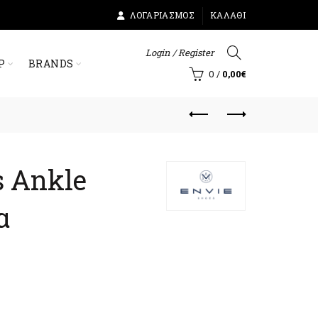
ΛΟΓΑΡΙΑΣΜΌΣ
ΚΑΛΆΘΙ
Login / Register
Ρ
BRANDS
0
/
0,00
€
s Ankle
α
ουσα