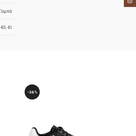
Inst
Ταμπά
 40, 41
-34%