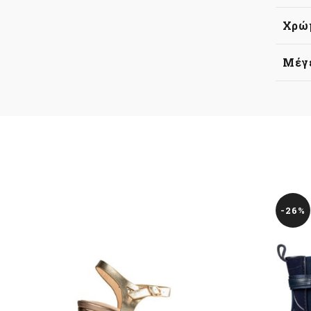
Χρώ
Μέγ
-26%