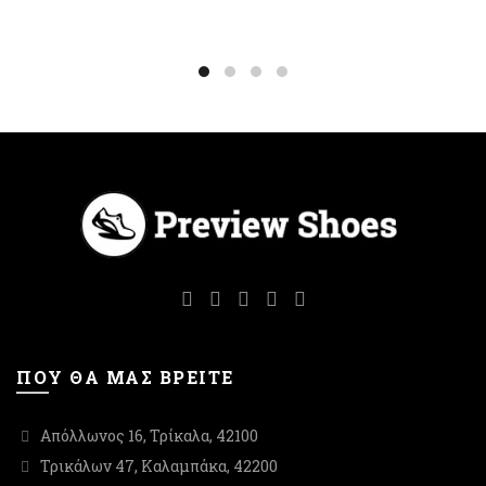
επιλογές
επιλογές
μπορούν
μπορούν
να
να
επιλεγούν
επιλεγούν
στη
στη
σελίδα
σελίδα
του
του
προϊόντος
προϊόντος
ΠΟΥ ΘΑ ΜΑΣ ΒΡΕΙΤΕ
Απόλλωνος 16, Τρίκαλα, 42100
Τρικάλων 47, Καλαμπάκα, 42200