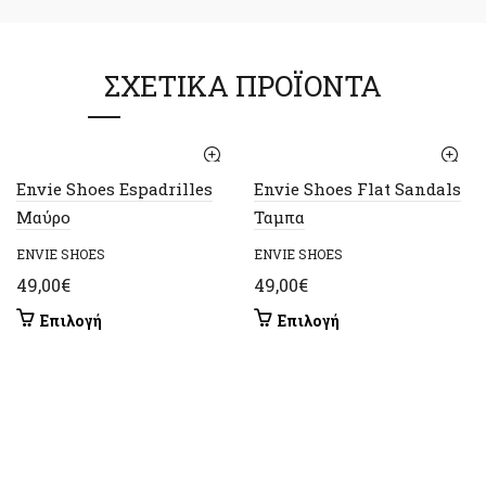
ΣΧΕΤΙΚΆ ΠΡΟΪΌΝΤΑ
Envie Shoes Espadrilles
Envie Shoes Flat Sandals
Μαύρο
Ταμπα
ENVIE SHOES
ENVIE SHOES
49,00
€
49,00
€
Αυτό
Αυτό
Επιλογή
Επιλογή
το
το
προϊόν
προϊόν
έχει
έχει
πολλαπλές
πολλαπλές
παραλλαγές.
παραλλαγές.
Οι
Οι