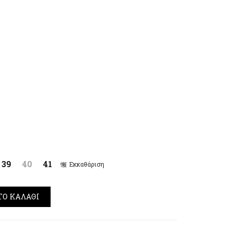
39
40
41
Εκκαθάριση
e Booties Μαύρο ποσότητα
ΤΟ ΚΑΛΆΘΙ