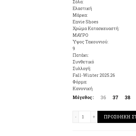
Σόλα:
Ελαστική
Μάρκα:
Envie Shoes
Χρώμα Κατασκευαστή:
ΜΑΥΡΟ
Ύψος Τακουνιού:
9
Πατάκι:
Συνθετικό
Συλλογή:
Fall-Winter 2025.26
Φόρμα:
Κανονική
36
37
38
Μέγεθος
Envie Shoes Pointed To
ΠΡΟΣΘΉΚΗ Σ