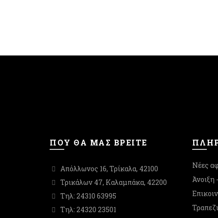
στη
σελίδα
του
προϊόντος
ΠΟΥ ΘΑ ΜΑΣ ΒΡΕΙΤΕ
ΠΛΗΡ
Νέες αφ
Απόλλωνος 16, Τρίκαλα, 42100
Άνοιξη 
Τρικάλων 47, Καλαμπάκα, 42200
Επικοι
Τηλ: 24310 63995
Τραπεζι
Τηλ: 24320 23501