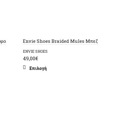
-47%
ύρο
Envie Shoes Braided Mules Μπεζ
ENVIE SHOES
49,00
€
Αυτό
Επιλογή
το
προϊόν
έχει
πολλαπλές
παραλλαγές.
Οι
επιλογές
Wrangler P
μπορούν
WRANGLER
να
Orig
45,0
85,00
€
επιλεγούν