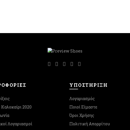
να
στη
επιλεγούν
σελίδα
στη
του
σελίδα
προϊόντος
του
προϊόντος
ΟΦΟΡΙΕΣ
ΥΠΟΣΤΉΡΙΞΗ
ίξεις
Λογαριασμός
- Καλοκαίρι 2020
Ποιοί Είμαστε
νωνία
Όροι Χρήσης
κοί Λογαριασμοί
Πολιτική Απορρίτου