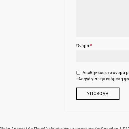
*
Όνομα
Αποθήκευσε το όνομά μο
πλοηγό για την επόμενη φο
ξοδα Αποστολής Πανελλαδικά, μέσω των εταιρειών Speedex & ΕΛΤ