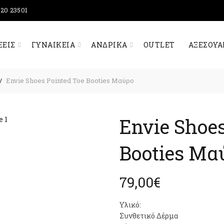
320 23501
ΞΕΙΣ
ΓΥΝΑΙΚΕΊΑ
ΑΝΔΡΙΚΆ
OUTLET
ΑΞΕΣΟΥΆ
Envie Shoes Pointed Toe Booties Μαύρο
Envie Shoes
Booties Μα
79,00
€
Υλικό:
Συνθετικό Δέρμα