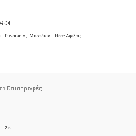
34-34
α
,
Γυναικεία
,
Μποτάκια
,
Νέες Αφίξεις
αι Επιστροφές
2 κ.