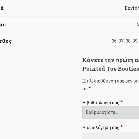
nd
Envie
μα
εθος
36, 37, 38, 39,
Κάνετε την πρώτη αξ
Pointed Toe Bootie
Η ηλ. διεύθυνση σας δεν δη
*
με
*
Η βαθμολογία σας
*
Η αξιολόγησή σας