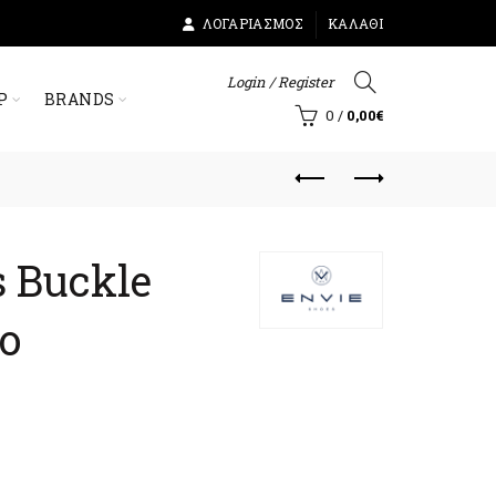
ΛΟΓΑΡΙΑΣΜΌΣ
ΚΑΛΆΘΙ
Login / Register
Ρ
BRANDS
0
/
0,00
€
s Buckle
ο
ουσα