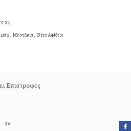
74-34
ικεία
,
Μποτάκια
,
Νέες Αφίξεις
αι Επιστροφές
2 κ.
Face