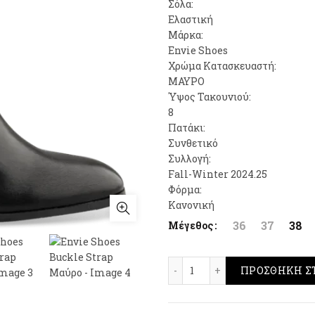
was:
τιμή
Σόλα:
Ελαστική
79,00€.
είναι:
Μάρκα:
Envie Shoes
55,00
Χρώμα Κατασκευαστή:
ΜΑΥΡΟ
Ύψος Τακουνιού:
8
Πατάκι:
Συνθετικό
Συλλογή:
Fall-Winter 2024.25
Φόρμα:
Κανονική
36
37
38
Μέγεθος
Envie Shoes Buckle Str
ΠΡΟΣΘΉΚΗ Σ