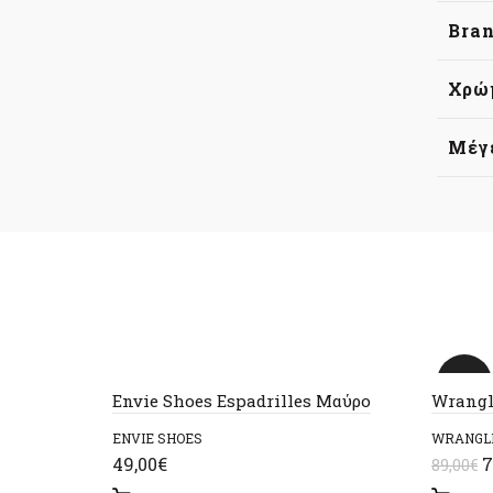
Bra
Χρώ
Μέγ
-21%
Envie Shoes Espadrilles Μαύρο
Wrangl
ENVIE SHOES
WRANGL
O
49,00
€
7
89,00
€
p