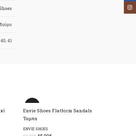
Inst
 Shoes
Μαύρο
 40, 41
-24%
-24%
ακί
Envie Shoes Flatform Sandals
Ταμπα
ENVIE SHOES
Original
Η
45,00
€