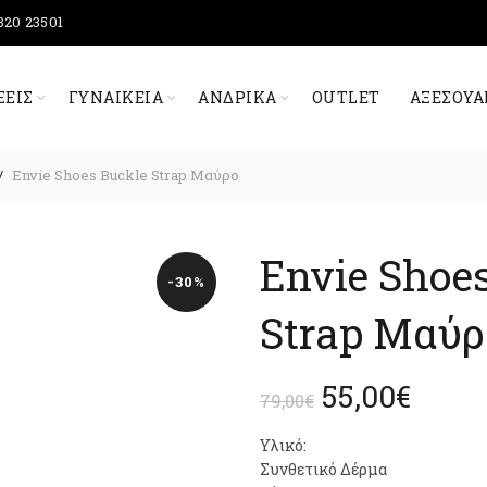
320 23501
ΞΕΙΣ
ΓΥΝΑΙΚΕΊΑ
ΑΝΔΡΙΚΆ
OUTLET
ΑΞΕΣΟΥΆ
Envie Shoes Buckle Strap Μαύρο
Envie Shoe
-30%
Strap Μαύρ
Original
Η
55,00
€
79,00
€
price
τρέχ
Υλικό:
Συνθετικό Δέρμα