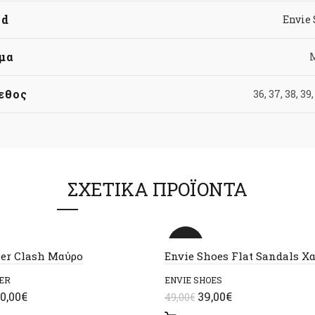
nd
Envie
μα
εθος
36, 37, 38, 39,
ΣΧΕΤΙΚΆ ΠΡΟΪΌΝΤΑ
-20%
er Clash Μαύρο
Envie Shoes Flat Sandals Χ
ER
ENVIE SHOES
riginal
Η
Original
Η
0,00
€
39,00
€
49,00
€
rice
τρέχουσα
price
τρέχουσα