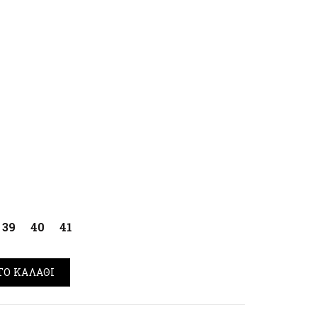
€.
39
40
41
ap Μαύρο ποσότητα
ΤΟ ΚΑΛΆΘΙ